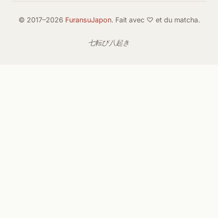
© 2017–2026
FuransuJapon
. Fait avec ♡ et du matcha.
七転び八起き