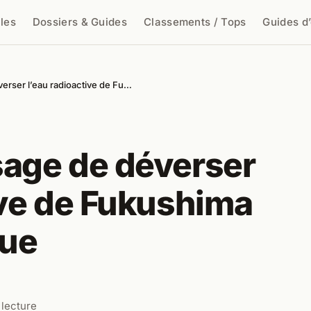
cles
Dossiers & Guides
Classements / Tops
Guides d
cher
erser l’eau radioactive de Fu…
sage de déverser
ive de Fukushima
que
 lecture