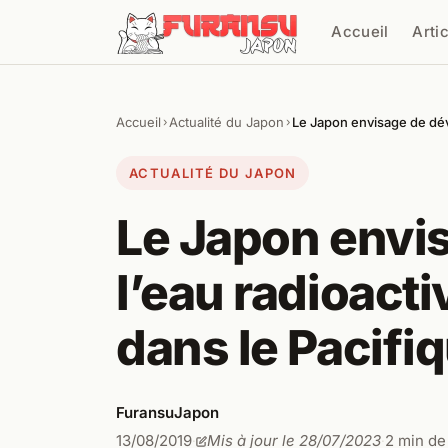
Aller au contenu
Accueil
Arti
Cher
Accueil
Actualité du Japon
Le Japon envisage de dév
›
›
ACTUALITÉ DU JAPON
Le Japon envi
l’eau radioact
dans le Pacifi
FuransuJapon
13/08/2019
Mis à jour le 28/07/2023
2 min de
·
·