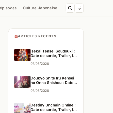
’épisodes
Culture Japonaise
🌙
📖
ARTICLES RÉCENTS
Isekai Tensei Soudouki :
Date de sortie, Trailer, les
infos
07/08/2026
Doukyo Shite Iru Kensei
no Onna Shishou : Date
de sortie, Trailer, les
07/08/2026
infos
Destiny Unchain Online :
Date de sortie, Trailer, les