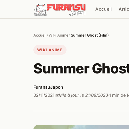
Aller au contenu
Accueil
Arti
Cher
Accueil
Wiki Anime
Summer Ghost (Film)
›
›
WIKI ANIME
Summer Ghost 
FuransuJapon
02/11/2021
Mis à jour le 21/08/2023
1 min de 
·
·