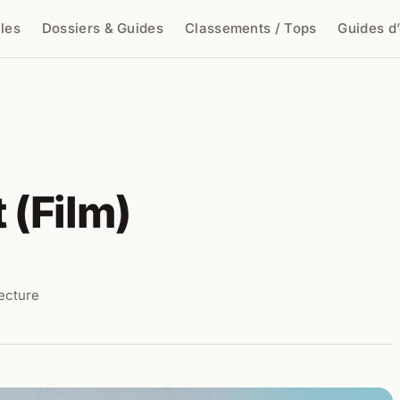
cles
Dossiers & Guides
Classements / Tops
Guides d
cher
(Film)
lecture