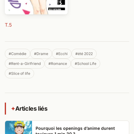
T.5
#Comédie
#Drame
#Ecchi
#été 2022
#Rent-a-Girlfriend
#Romance
#School Life
#Slice of life
Articles liés
✦
Pourquoi les openings d’anime durent
toujours 1 min 30 ?