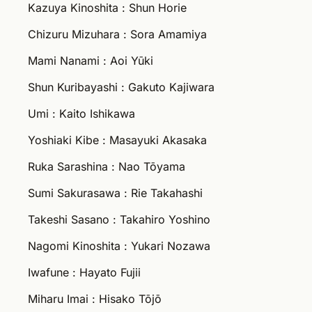
Kazuya Kinoshita : Shun Horie
Chizuru Mizuhara : Sora Amamiya
Mami Nanami : Aoi Yūki
Shun Kuribayashi : Gakuto Kajiwara
Umi : Kaito Ishikawa
Yoshiaki Kibe : Masayuki Akasaka
Ruka Sarashina : Nao Tōyama
Sumi Sakurasawa : Rie Takahashi
Takeshi Sasano : Takahiro Yoshino
Nagomi Kinoshita : Yukari Nozawa
Iwafune : Hayato Fujii
Miharu Imai : Hisako Tōjō