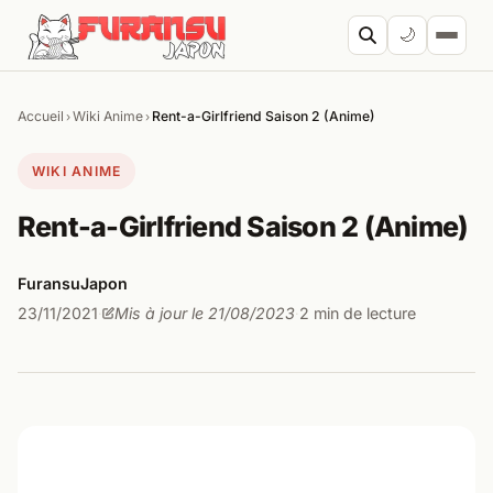
Aller au contenu
🌙
Accueil
Wiki Anime
Rent-a-Girlfriend Saison 2 (Anime)
›
›
Cherc
WIKI ANIME
Rent-a-Girlfriend Saison 2 (Anime)
FuransuJapon
23/11/2021
Mis à jour le 21/08/2023
2 min de lecture
·
·