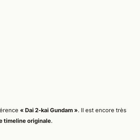
nférence
« Dai 2-kai Gundam »
. Il est encore très
e timeline originale
.