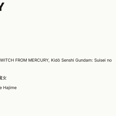
Y
WITCH FROM MERCURY, Kidō Senshi Gundam: Suisei no
の魔女
te Hajime