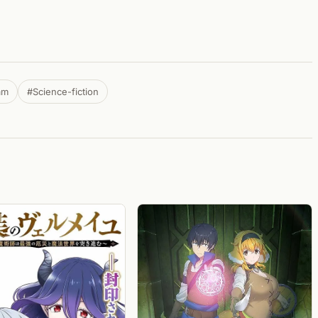
am
#Science-fiction