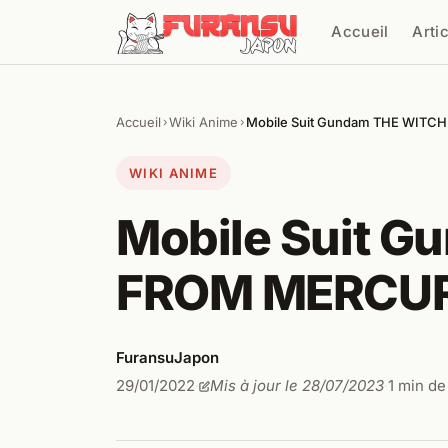
Aller au contenu
Accueil
Arti
Cher
Accueil
Wiki Anime
Mobile Suit Gundam THE WITC
›
›
WIKI ANIME
Mobile Suit 
FROM MERCUR
FuransuJapon
29/01/2022
Mis à jour le 28/07/2023
1 min de
·
·