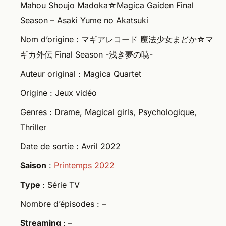
Mahou Shoujo Madoka☆Magica Gaiden Final
Season – Asaki Yume no Akatsuki
Nom d’origine : マギアレコード 魔法少女まどか☆マ
ギカ外伝 Final Season -浅き夢の暁-
Auteur original : Magica Quartet
Origine : Jeux vidéo
Genres : Drame, Magical girls, Psychologique,
Thriller
Date de sortie : Avril 2022
Saison
:
Printemps 2022
Type
: Série TV
Nombre d’épisodes : –
Streaming
: –