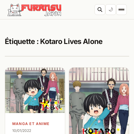
Aller au contenu
🌙
Cherc
Étiquette :
Kotaro Lives Alone
MANGA ET ANIME
10/01/2022