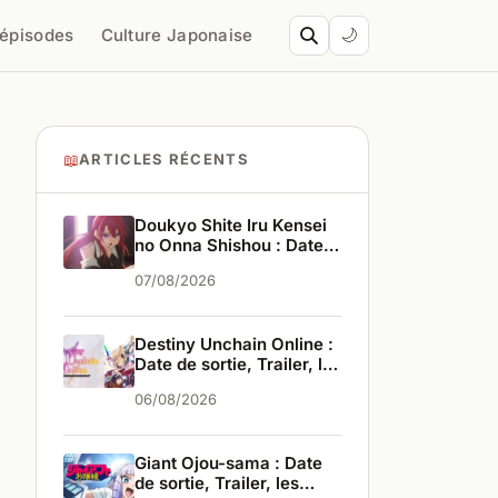
’épisodes
Culture Japonaise
🌙
📖
ARTICLES RÉCENTS
Doukyo Shite Iru Kensei
no Onna Shishou : Date
de sortie, Trailer, les
07/08/2026
infos
Destiny Unchain Online :
Date de sortie, Trailer, les
infos
06/08/2026
Giant Ojou-sama : Date
de sortie, Trailer, les