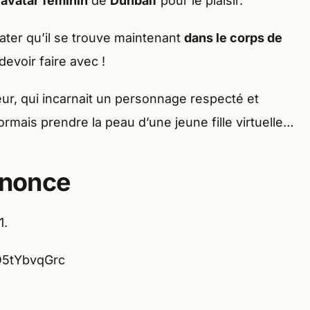
n
avatar
féminin
de
Dunbalf
pour le plaisir.
stater qu’il se trouve maintenant
dans le corps de
a devoir faire avec !
ur, qui incarnait un personnage respecté et
rmais prendre la peau d’une jeune fille virtuelle…
nnonce
1.
O5tYbvqGrc