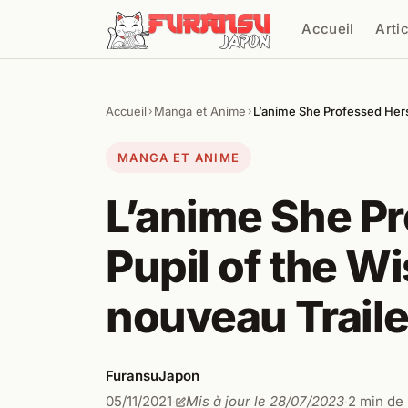
Aller au contenu
Accueil
Arti
Cher
Accueil
Manga et Anime
L’anime She Professed Hers
›
›
MANGA ET ANIME
L’anime She Pr
Pupil of the W
nouveau Traile
FuransuJapon
05/11/2021
Mis à jour le 28/07/2023
2 min de 
·
·