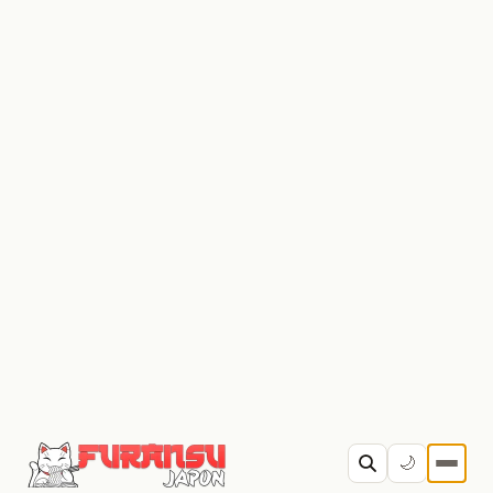
Pour rappel, le manga My Hero Academia est publié
depuis 2014 au Japon par Shueisha. En France, il a
fallu patienter jusqu’à 2016 pour que Ki-oon propose
une version française. L’œuvre, dessinée par Horikoshi
Kohei, compte actuellement 32 tomes disponibles (30
en France) et est l’un des mangas shonen les plus
populaires du moment.
Sommaire
Date de sortie
Streaming
Bande-annonce
Synopsis