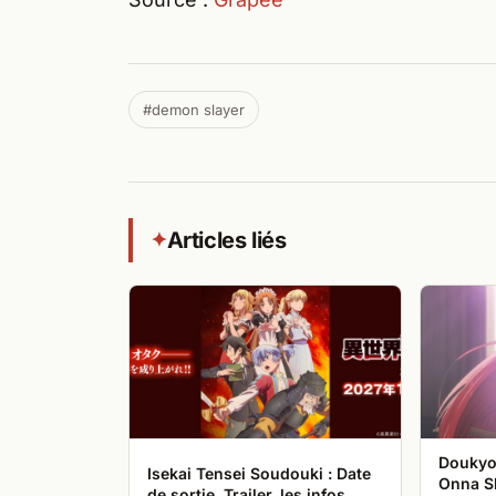
#demon slayer
Articles liés
✦
Doukyo 
Isekai Tensei Soudouki : Date
Onna Sh
de sortie, Trailer, les infos