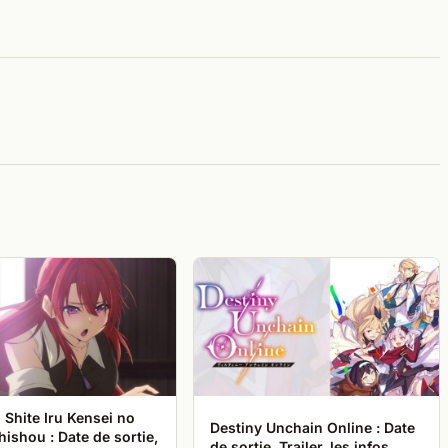
Shite Iru Kensei no
Destiny Unchain Online : Date
ishou : Date de sortie,
de sortie, Trailer, les infos