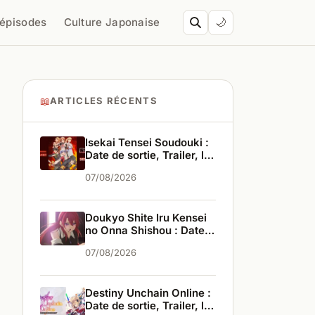
’épisodes
Culture Japonaise
🌙
📖
ARTICLES RÉCENTS
Isekai Tensei Soudouki :
Date de sortie, Trailer, les
infos
07/08/2026
Doukyo Shite Iru Kensei
no Onna Shishou : Date
de sortie, Trailer, les
07/08/2026
infos
Destiny Unchain Online :
Date de sortie, Trailer, les