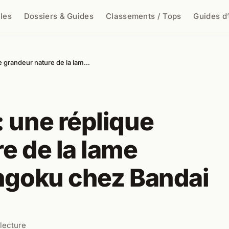
cles
Dossiers & Guides
Classements / Tops
Guides d
cher
e grandeur nature de la lam…
 une réplique
e de la lame
engoku chez Bandai
 lecture