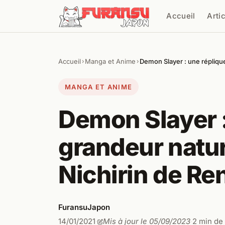
Aller au contenu
Accueil
Arti
Cher
Accueil
Manga et Anime
Demon Slayer : une répliqu
›
›
MANGA ET ANIME
Demon Slayer :
grandeur natur
Nichirin de R
FuransuJapon
14/01/2021
Mis à jour le 05/09/2023
2 min de
·
·