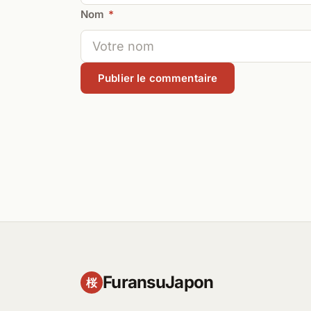
Nom
*
FuransuJapon
桜