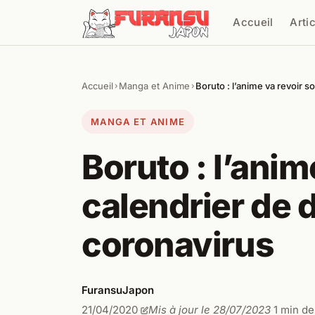
Aller au contenu
Accueil
Arti
Cher
Accueil
Manga et Anime
Boruto : l’anime va revoir s
›
›
MANGA ET ANIME
Boruto : l’anim
calendrier de 
coronavirus
FuransuJapon
21/04/2020
Mis à jour le 28/07/2023
1 min de
·
·