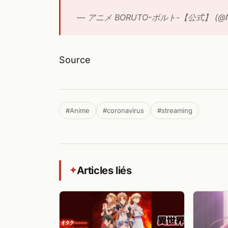
— アニメ BORUTO-ボルト-【公式】 (@N
Source
#Anime
#coronavirus
#streaming
Articles liés
✦