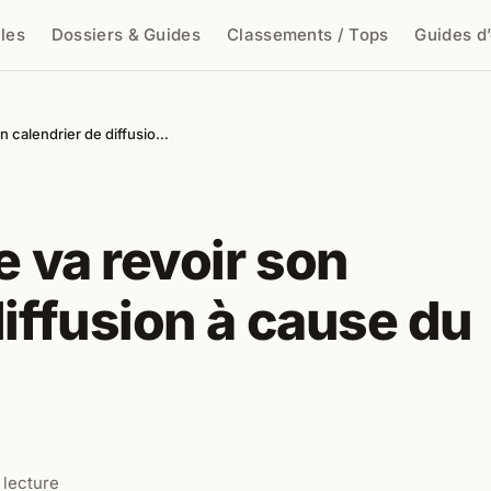
cles
Dossiers & Guides
Classements / Tops
Guides d
cher
on calendrier de diffusio…
e va revoir son
diffusion à cause du
 lecture