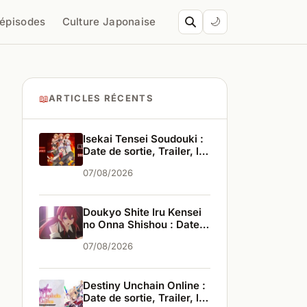
’épisodes
Culture Japonaise
🌙
📖
ARTICLES RÉCENTS
Isekai Tensei Soudouki :
Date de sortie, Trailer, les
infos
07/08/2026
Doukyo Shite Iru Kensei
no Onna Shishou : Date
de sortie, Trailer, les
07/08/2026
infos
Destiny Unchain Online :
Date de sortie, Trailer, les