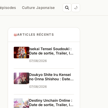
’épisodes
Culture Japonaise
🌙
📖
ARTICLES RÉCENTS
Isekai Tensei Soudouki :
Date de sortie, Trailer, les
infos
07/08/2026
Doukyo Shite Iru Kensei
no Onna Shishou : Date
de sortie, Trailer, les
07/08/2026
infos
Destiny Unchain Online :
Date de sortie, Trailer, les