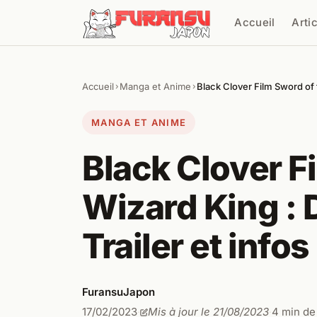
Aller au contenu
Accueil
Arti
Cher
Accueil
Manga et Anime
Black Clover Film Sword of 
›
›
MANGA ET ANIME
Black Clover F
Wizard King : D
Trailer et infos
FuransuJapon
17/02/2023
Mis à jour le 21/08/2023
4 min de
·
·