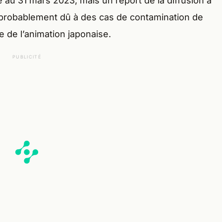
ée au 31 mars 2023, mais un report de la diffusion a
t probablement dû à des cas de contamination de
e de l’animation japonaise.
PUBLICITÉ