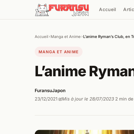
Aller au contenu
Accueil
Arti
Cher
Accueil
Manga et Anime
L’anime Ryman’s Club, en Tr
›
›
MANGA ET ANIME
L’anime Ryman’
FuransuJapon
23/12/2021
Mis à jour le 28/07/2023
2 min de
·
·