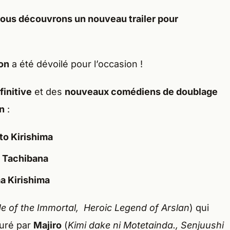
nous découvrons un
nouveau trailer
pour
ion
a été dévoilé pour l’occasion !
finitive
et des
nouveaux comédiens de doublage
n
:
to Kirishima
 Tachibana
a Kirishima
e of the Immortal, Heroic Legend of Arslan
) qui
suré par
Majiro
(
Kimi dake ni Motetainda., Senjuushi