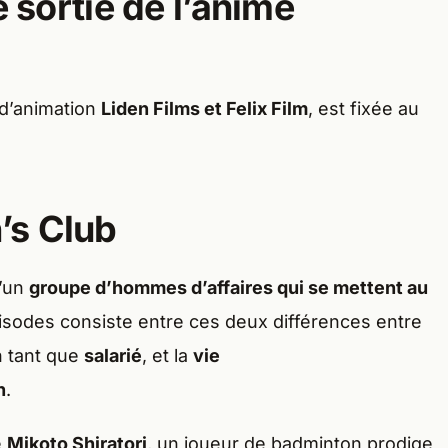
e sortie de l’anime
s d’animation
Liden Films et Felix Film
, est fixée au
’s Club
d’un
groupe d’hommes d’affaires qui se mettent au
épisodes consiste entre ces deux différences entre
n tant que
salarié
, et la
vie
n
.
e
Mikoto Shiratori
, un joueur de badminton prodige