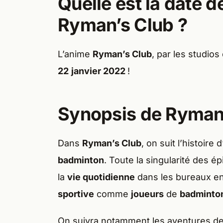
Quelle est la date d
Ryman’s Club ?
L’anime
Ryman’s Club
, par les studio
22
janvier 2022
!
Synopsis de Ryman
Dans
Ryman’s Club
, on suit l’histoire 
badminton
. Toute la singularité des 
la
vie quotidienne
dans les bureaux e
sportive
comme
joueurs
de
badminto
On suivra notamment les aventures d