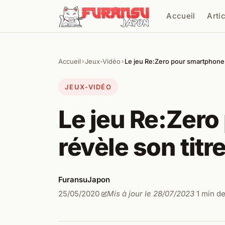
Aller au contenu
Accueil
Arti
Cher
Accueil
Jeux-Vidéo
Le jeu Re:Zero pour smartphone 
›
›
JEUX-VIDÉO
Le jeu Re:Zer
révèle son titre
FuransuJapon
25/05/2020
Mis à jour le 28/07/2023
1 min de
·
·