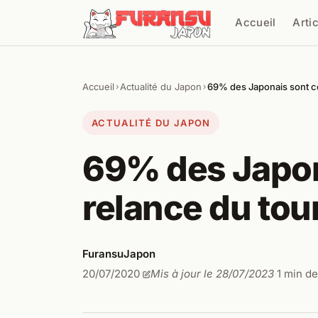
Aller au contenu
Accueil
Arti
Cher
Accueil
Actualité du Japon
69% des Japonais sont co
›
›
ACTUALITÉ DU JAPON
69% des Japona
relance du to
FuransuJapon
20/07/2020
Mis à jour le 28/07/2023
1 min de
·
·