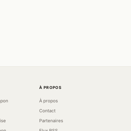
À PROPOS
apon
À propos
Contact
ise
Partenaires
pon
Flux RSS