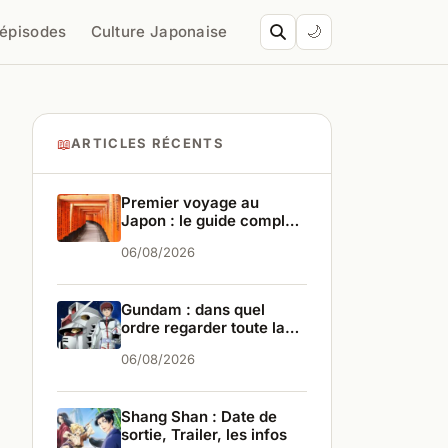
’épisodes
Culture Japonaise
🌙
📖
ARTICLES RÉCENTS
Premier voyage au
Japon : le guide complet
pour bien partir
06/08/2026
Gundam : dans quel
ordre regarder toute la
saga ?
06/08/2026
Shang Shan : Date de
sortie, Trailer, les infos