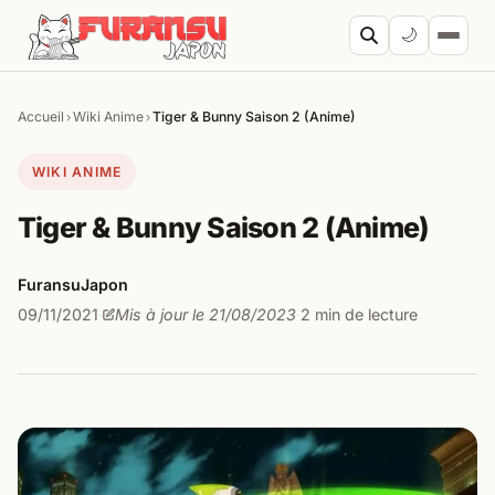
Aller au contenu
🌙
Accueil
Wiki Anime
Tiger & Bunny Saison 2 (Anime)
›
›
Cherc
WIKI ANIME
Tiger & Bunny Saison 2 (Anime)
FuransuJapon
09/11/2021
Mis à jour le 21/08/2023
2 min de lecture
·
·