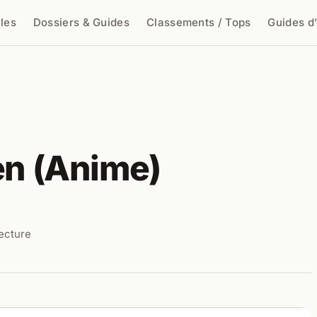
cles
Dossiers & Guides
Classements / Tops
Guides d
cher
en (Anime)
lecture