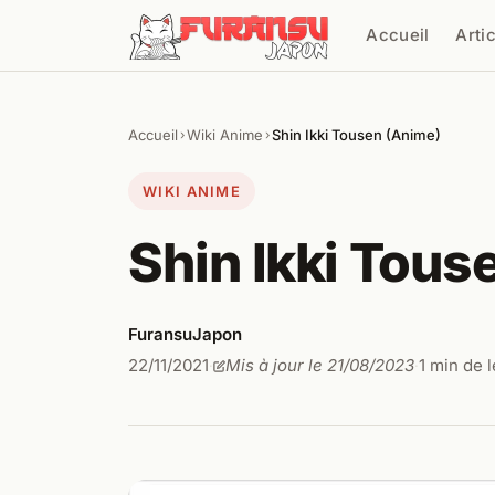
Aller au contenu
Accueil
Arti
Cher
Accueil
Wiki Anime
Shin Ikki Tousen (Anime)
›
›
WIKI ANIME
Shin Ikki Tous
FuransuJapon
22/11/2021
Mis à jour le 21/08/2023
1 min de 
·
·