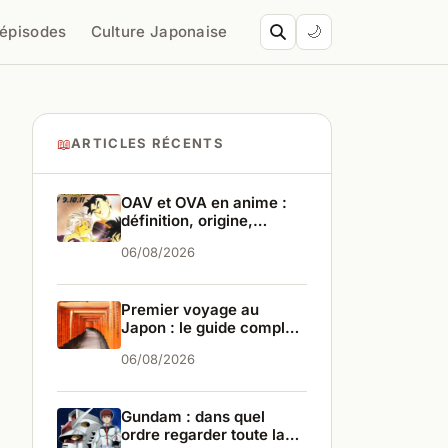
’épisodes
Culture Japonaise
🌙
📖
ARTICLES RÉCENTS
OAV et OVA en anime :
définition, origine,
différences
06/08/2026
Premier voyage au
Japon : le guide complet
pour bien partir
06/08/2026
Gundam : dans quel
ordre regarder toute la