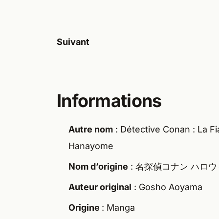
Suivant
Informations
Autre nom
: Détective Conan : La F
Hanayome
Nom d’origine
: 名探偵コナン ハロ
Auteur original
: Gosho Aoyama
Origine
: Manga