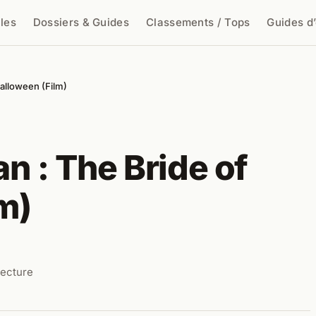
cles
Dossiers & Guides
Classements / Tops
Guides d
cher
Halloween (Film)
n : The Bride of
m)
lecture