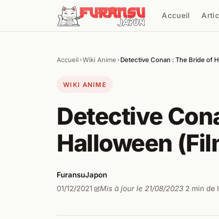
Aller au contenu
Accueil
Arti
Cher
Accueil
Wiki Anime
Detective Conan : The Bride of 
›
›
WIKI ANIME
Detective Cona
Halloween (Fil
FuransuJapon
01/12/2021
Mis à jour le 21/08/2023
2 min de 
·
·