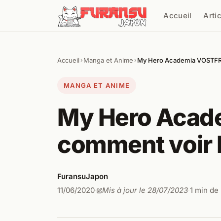
Aller au contenu
Accueil
Arti
Cher
Accueil
Manga et Anime
My Hero Academia VOSTFR :
›
›
MANGA ET ANIME
My Hero Acade
comment voir 
FuransuJapon
11/06/2020
Mis à jour le 28/07/2023
1 min de
·
·