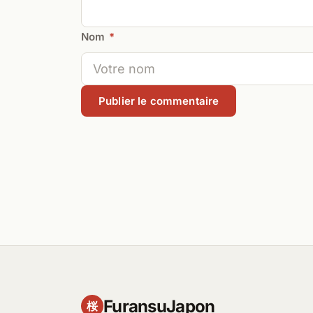
Nom
*
FuransuJapon
桜