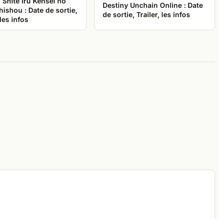
Shite Iru Kensei no
Destiny Unchain Online : Date
ishou : Date de sortie,
de sortie, Trailer, les infos
 les infos