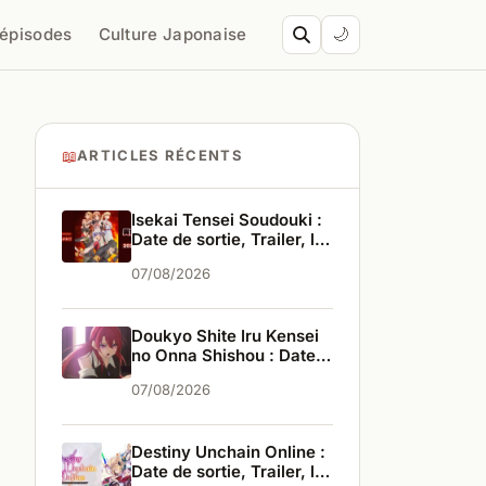
’épisodes
Culture Japonaise
🌙
📖
ARTICLES RÉCENTS
Isekai Tensei Soudouki :
Date de sortie, Trailer, les
infos
07/08/2026
Doukyo Shite Iru Kensei
no Onna Shishou : Date
de sortie, Trailer, les
07/08/2026
infos
Destiny Unchain Online :
Date de sortie, Trailer, les