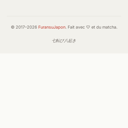
© 2017–2026
FuransuJapon
. Fait avec ♡ et du matcha.
七転び八起き