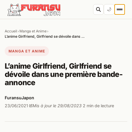
Aller au contenu
🌙
Accueil
Manga et Anime
›
›
Cher
L’anime Girlfriend, Girlfriend se dévoile dans …
MANGA ET ANIME
L’anime Girlfriend, Girlfriend se
dévoile dans une première bande-
annonce
FuransuJapon
23/06/2021
Mis à jour le 29/08/2023
2 min de lecture
·
·