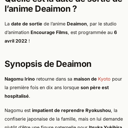
l’anime Deaimon ?
La
date de sortie
de l’anime
Deaimon
, par le studio
d’animation
Encourage Films
, est programmée au
6
avril 2022
!
Synopsis de Deaimon
Nagomu Irino
retourne dans sa
maison de
Kyoto
pour
la première fois en dix ans lorsque
son père est
hospitalisé
.
Nagomu est
impatient de reprendre Ryokushou
, la
confiserie japonaise de la famille, mais on lui demande
plutôt d’être une figure paternelle pour
Itsuka Yukihira
,