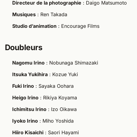
Directeur de la photographie
: Daigo Matsumoto
Musiques
: Ren Takada
Studio d’animation
: Encourage Films
Doubleurs
Nagomu Irino
: Nobunaga Shimazaki
Itsuka Yukihira
: Kozue Yuki
Fuki Irino
: Sayaka Oohara
Heigo Irino
: Rikiya Koyama
Ichimitsu Irino
: Izo Oikawa
Iyoko Irino
: Miho Yoshida
Hiiro Kisaichi
: Saori Hayami