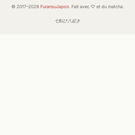
© 2017–2026
FuransuJapon
. Fait avec ♡ et du matcha.
七転び八起き