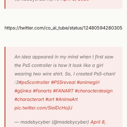
https://twitter.com/co_al_tube/status/12480594280305
An idea appeared in my mind when I first saw
the Ps5 controller is how it look like a girl
wearing two wire shirt. So, I created Ps5-chan!
:3
#ps5controller
#PS5reveal
#animegirl
#gijinka
#Fanarts
#FANART
#characterdesign
#characterart
#art
#AnimeArt
pic.twitter.com/5iaIDcHojU
— madebycyber (@madebycyber)
April 8,