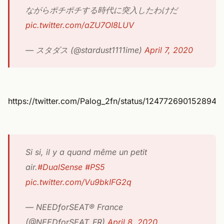
ながらポチポチする時代に突入したわけだ
pic.twitter.com/aZU7OI8LUV
— スタダス (@stardust1111ime)
April 7, 2020
https://twitter.com/Palog_2fn/status/124772690152894
Si si, il y a quand même un petit
air.
#DualSense
#PS5
pic.twitter.com/Vu9bkIFG2q
— NEEDforSEAT® France
(@NEEDforSEAT_FR)
April 8, 2020