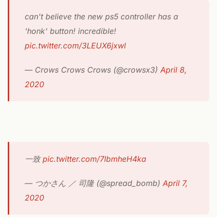
can't believe the new ps5 controller has a
'honk' button! incredible!
pic.twitter.com/3LEUX6jxwl
— Crows Crows Crows (@crowsx3)
April 8,
2020
一致
pic.twitter.com/7lbmheH4ka
— つかさん ／ 司隆 (@spread_bomb)
April 7,
2020