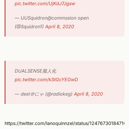
pic.twitter.com/UjKdJ7Jgsw
— UUSquidron@commssion open
(@Squidron1)
April 8, 2020
DUALSENSE擬人化
pic.twitter.com/kStGcYEGwD
— deel＠にゃ (@radiokeg)
April 8, 2020
https://twitter.com/Ianoquinnzel/status/12476730184716