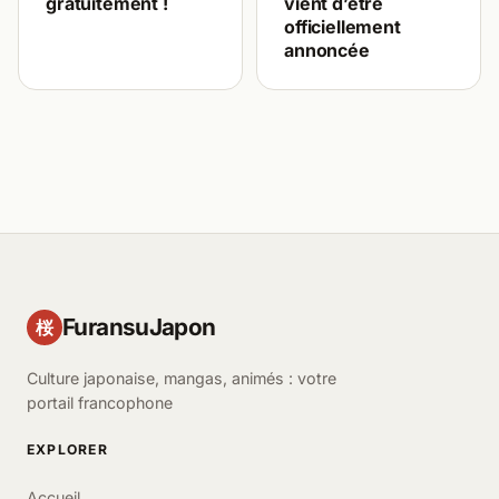
gratuitement !
vient d’être
officiellement
annoncée
FuransuJapon
桜
Culture japonaise, mangas, animés : votre
portail francophone
EXPLORER
Accueil