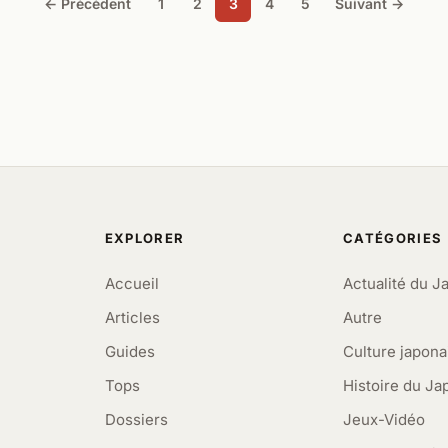
← Précédent
1
2
3
4
5
Suivant →
EXPLORER
CATÉGORIES
Accueil
Actualité du J
Articles
Autre
Guides
Culture japona
Tops
Histoire du Ja
Dossiers
Jeux-Vidéo