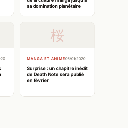
de la culture manga jusqu’à
sa domination planétaire
桜
020
MANGA ET ANIME
06/01/2020
s
Surprise : un chapitre inédit
a
de Death Note sera publié
en février