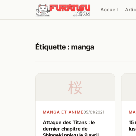
Aller au contenu
Accueil
Arti
Cher
Étiquette :
manga
桜
MANGA ET ANIME
05/01/2021
MA
Attaque des Titans : le
15 
dernier chapitre de
lus
Shingeki prévu le 9 avril