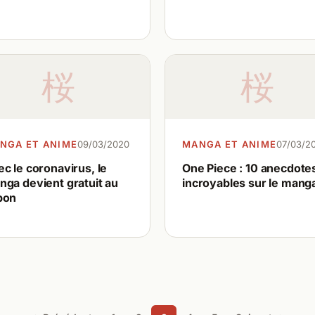
桜
桜
NGA ET ANIME
09/03/2020
MANGA ET ANIME
07/03/2
c le coronavirus, le
One Piece : 10 anecdote
nga devient gratuit au
incroyables sur le mang
pon