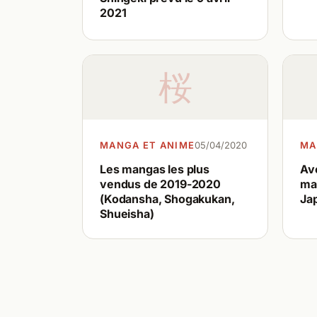
2021
桜
MANGA ET ANIME
05/04/2020
MA
Les mangas les plus
Ave
vendus de 2019-2020
ma
(Kodansha, Shogakukan,
Ja
Shueisha)