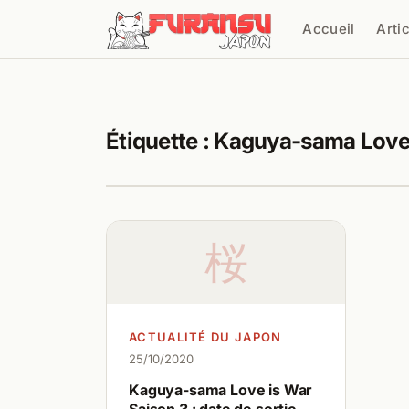
Aller au contenu
Accueil
Arti
Cher
Étiquette :
Kaguya-sama Love 
桜
ACTUALITÉ DU JAPON
25/10/2020
Kaguya-sama Love is War