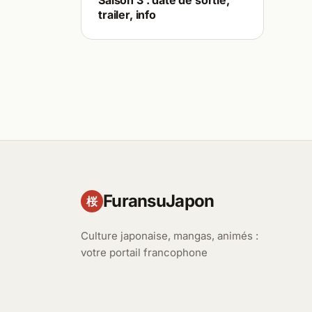
Saison 3 : date de sortie,
trailer, info
FuransuJapon
桜
Culture japonaise, mangas, animés :
votre portail francophone