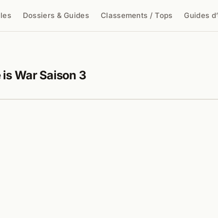
cles
Dossiers & Guides
Classements / Tops
Guides d
cher
is War Saison 3