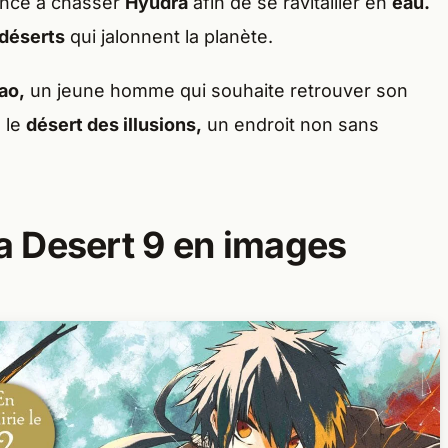
encé à chasser
Hyudra
afin de se ravitailler en
eau.
 déserts
qui jalonnent la planète.
ao,
un jeune homme qui souhaite retrouver son
s le
désert des illusions,
un endroit non sans
 Desert 9 en images