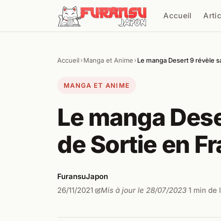
Aller au contenu
Accueil
Arti
Cher
Accueil
Manga et Anime
Le manga Desert 9 révèle s
›
›
MANGA ET ANIME
Le manga Deser
de Sortie en F
FuransuJapon
26/11/2021
Mis à jour le 28/07/2023
1 min de 
·
·