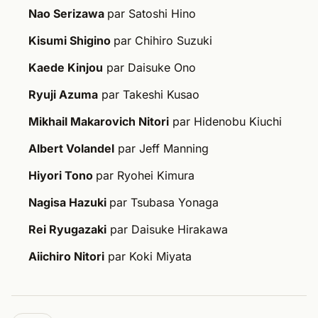
Nao Serizawa
par Satoshi Hino
Kisumi Shigino
par Chihiro Suzuki
Kaede Kinjou
par Daisuke Ono
Ryuji Azuma
par Takeshi Kusao
Mikhail Makarovich Nitori
par Hidenobu Kiuchi
Albert Volandel
par Jeff Manning
Hiyori Tono
par Ryohei Kimura
Nagisa Hazuki
par Tsubasa Yonaga
Rei Ryugazaki
par Daisuke Hirakawa
Aiichiro Nitori
par Koki Miyata