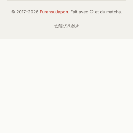
© 2017–2026
FuransuJapon
. Fait avec ♡ et du matcha.
七転び八起き