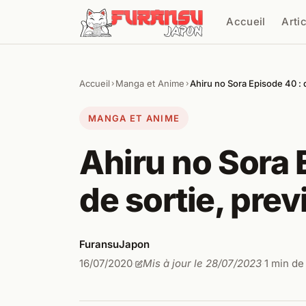
Aller au contenu
Accueil
Arti
Cher
Accueil
Manga et Anime
Ahiru no Sora Episode 40 : 
›
›
MANGA ET ANIME
Ahiru no Sora 
de sortie, prev
FuransuJapon
16/07/2020
Mis à jour le 28/07/2023
1 min de
·
·