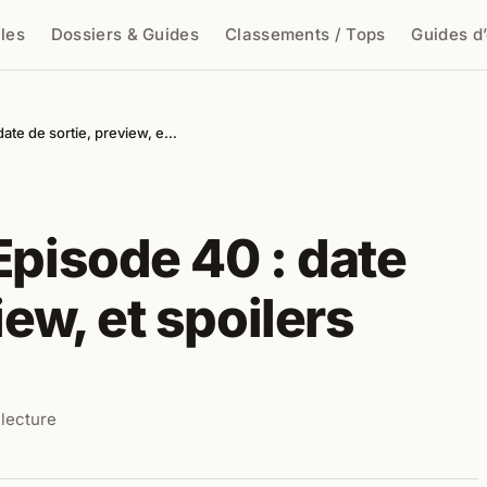
cles
Dossiers & Guides
Classements / Tops
Guides d
cher
date de sortie, preview, e…
Episode 40 : date
iew, et spoilers
 lecture