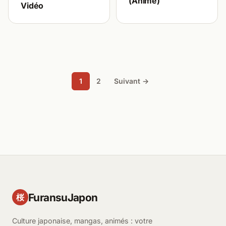
(Anime)
Vidéo
1
2
Suivant →
FuransuJapon
桜
Culture japonaise, mangas, animés : votre