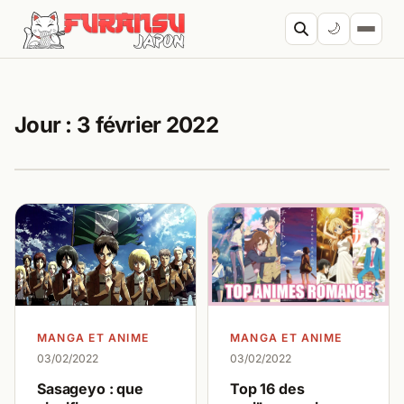
Aller au contenu
🌙
Cherc
Jour :
3 février 2022
MANGA ET ANIME
MANGA ET ANIME
03/02/2022
03/02/2022
Top 16 des
Sasageyo : que