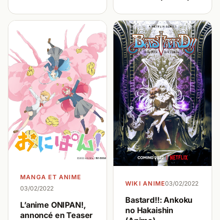
MANGA ET ANIME
WIKI ANIME
03/02/2022
03/02/2022
Bastard!!: Ankoku
L’anime ONIPAN!,
no Hakaishin
annoncé en Teaser