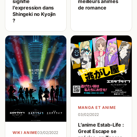
meilleurs animes
signifie
de romance
l’expression dans
Shingeki no Kyojin
?
MANGA ET ANIME
03/02/2022
L’anime Estab-Life :
Great Escape se
WIKI ANIME
03/02/2022