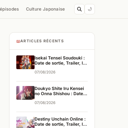
’épisodes
Culture Japonaise
🌙
📖
ARTICLES RÉCENTS
Isekai Tensei Soudouki :
Date de sortie, Trailer, les
infos
07/08/2026
Doukyo Shite Iru Kensei
no Onna Shishou : Date
de sortie, Trailer, les
07/08/2026
infos
Destiny Unchain Online :
Date de sortie, Trailer, les