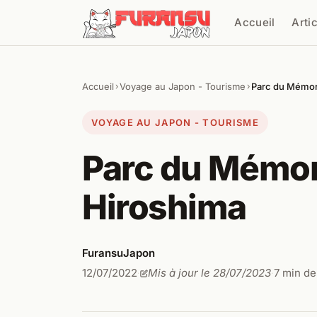
Aller au contenu
Accueil
Arti
Cher
Accueil
Voyage au Japon - Tourisme
Parc du Mémori
›
›
VOYAGE AU JAPON - TOURISME
Parc du Mémori
Hiroshima
FuransuJapon
12/07/2022
Mis à jour le 28/07/2023
7 min de
·
·