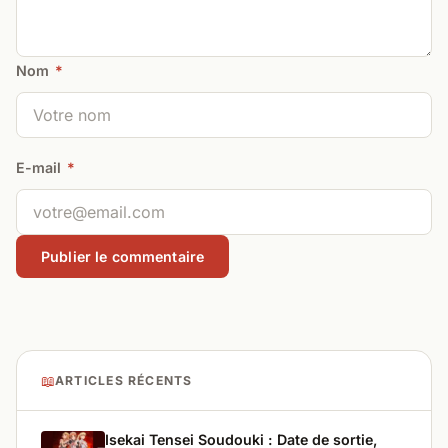
Nom
*
E-mail
*
📖
ARTICLES RÉCENTS
Isekai Tensei Soudouki : Date de sortie,