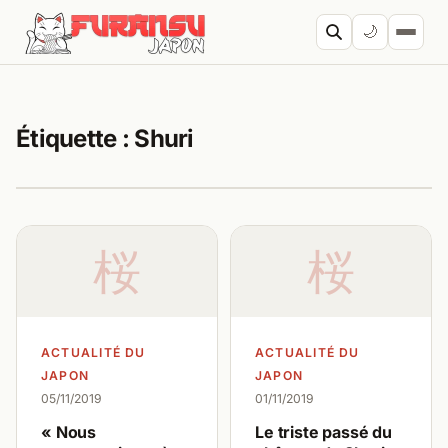
Aller au contenu
🌙
Cherc
Étiquette :
Shuri
桜
桜
ACTUALITÉ DU
ACTUALITÉ DU
JAPON
JAPON
05/11/2019
01/11/2019
« Nous
Le triste passé du