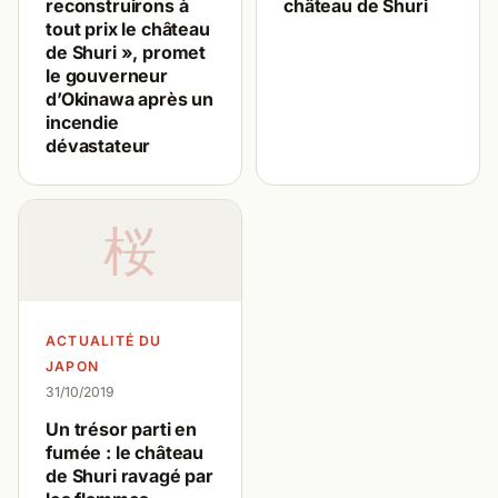
reconstruirons à
château de Shuri
tout prix le château
de Shuri », promet
le gouverneur
d’Okinawa après un
incendie
dévastateur
桜
ACTUALITÉ DU
JAPON
31/10/2019
Un trésor parti en
fumée : le château
de Shuri ravagé par