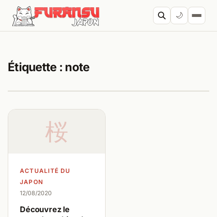
Aller au contenu
🌙
Cherc
Étiquette :
note
桜
ACTUALITÉ DU
JAPON
12/08/2020
Découvrez le