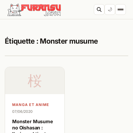
Aller au contenu
🌙
Cherc
Étiquette :
Monster musume
桜
MANGA ET ANIME
07/06/2020
Monster Musume
no Oishasan :