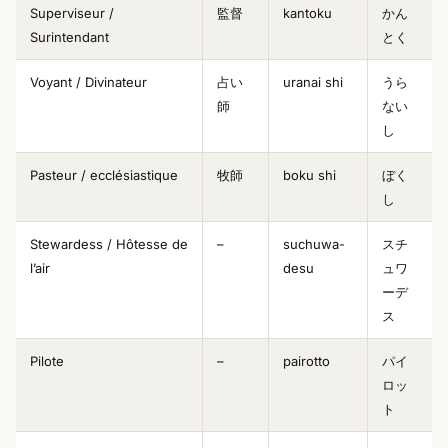
Superviseur /
監督
kantoku
かん
Surintendant
とく
Voyant / Divinateur
占い
uranai shi
うら
師
ない
し
Pasteur / ecclésiastique
牧師
boku shi
ぼく
し
Stewardess / Hôtesse de
–
suchuwa-
スチ
l’air
desu
ュワ
ーデ
ス
Pilote
–
pairotto
パイ
ロッ
ト