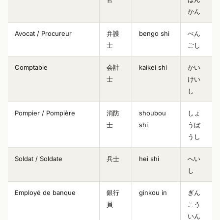
かん
Avocat / Procureur
弁護
bengo shi
べん
士
ごし
Comptable
会計
kaikei shi
かい
士
けい
し
Pompier / Pompière
消防
shoubou
しょ
士
shi
うぼ
うし
Soldat / Soldate
兵士
hei shi
へい
し
Employé de banque
銀行
ginkou in
ぎん
員
こう
いん