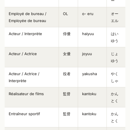
ー
Employé de bureau /
OL
o- eru
オー
Employée de bureau
エル
Acteur / Interprète
俳優
haiyuu
はい
ゆう
Acteur / Actrice
女優
joyuu
じょ
ゆう
Acteur / Actrice /
役者
yakusha
やく
Interprète
しゃ
Réalisateur de films
監督
kantoku
かん
とく
Entraîneur sportif
監督
kantoku
かん
とく