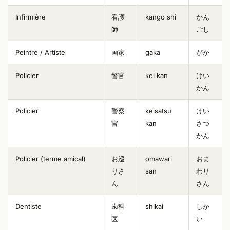
Infirmière
看護
kango shi
かん
師
ごし
Peintre / Artiste
画家
gaka
がか
Policier
警官
kei kan
けい
かん
Policier
警察
keisatsu
けい
官
kan
さつ
かん
Policier (terme amical)
お巡
omawari
おま
りさ
san
わり
ん
さん
Dentiste
歯科
shikai
しか
医
い