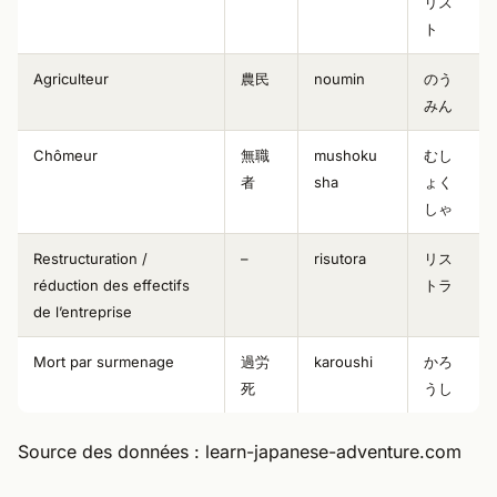
リス
ト
Agriculteur
農民
noumin
のう
みん
Chômeur
無職
mushoku
むし
者
sha
ょく
しゃ
Restructuration /
–
risutora
リス
réduction des effectifs
トラ
de l’entreprise
Mort par surmenage
過労
karoushi
かろ
死
うし
Source des données : learn-japanese-adventure.com