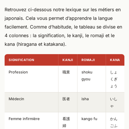
Retrouvez ci-dessous notre lexique sur les métiers en
japonais. Cela vous permet d’apprendre la langue
facilement. Comme d’habitude, le tableau se divise en
4 colonnes : la signification, le kanji, le romaji et le
kana (hiragana et katakana).
SIGNIFICATION
KANJI
ROMAJI
KANA
Profession
職業
shoku
しょ
gyou
くぎ
ょう
Médecin
医者
isha
いし
ゃ
Femme infirmière
看護
kango fu
かん
婦
ごふ