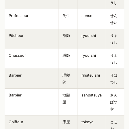
うし
Professeur
先生
sensei
せん
せい
Pêcheur
漁師
ryou shi
りょ
うし
Chasseur
猟師
ryou shi
りょ
うし
Barbier
理髪
rihatsu shi
りは
師
つし
Barbier
散髪
sanpatsuya
さん
屋
ぱつ
や
Coiffeur
床屋
tokoya
とこ
や