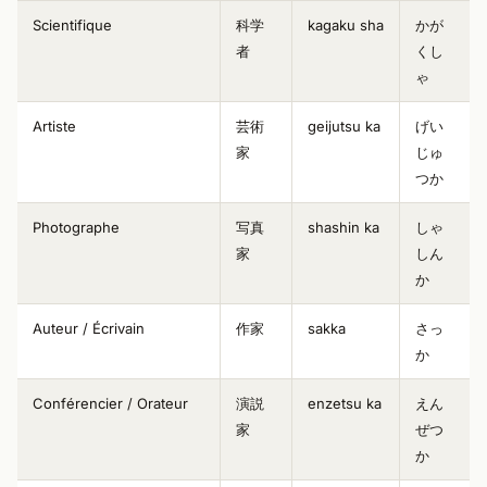
Scientifique
科学
kagaku sha
かが
者
くし
ゃ
Artiste
芸術
geijutsu ka
げい
家
じゅ
つか
Photographe
写真
shashin ka
しゃ
家
しん
か
Auteur / Écrivain
作家
sakka
さっ
か
Conférencier / Orateur
演説
enzetsu ka
えん
家
ぜつ
か