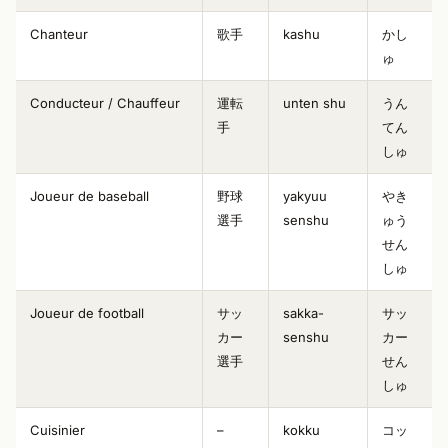
Chanteur
歌手
kashu
かし
ゅ
Conducteur / Chauffeur
運転
unten shu
うん
手
てん
しゅ
Joueur de baseball
野球
yakyuu
やき
選手
senshu
ゅう
せん
しゅ
Joueur de football
サッ
sakka-
サッ
カー
senshu
カー
選手
せん
しゅ
Cuisinier
–
kokku
コッ