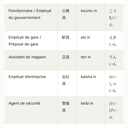
Fonctionnaire / Employé
公務
koumu in
こう
du gouvernement
員
むい
ん
Employé de gare /
駅員
eki in
えき
Préposé de gare
いん
Assistant de magasin
店員
ten in
てん
いん
Employé d’entreprise
会社
kaisha in
かい
員
しゃ
いん
Agent de sécurité
警備
keibi in
けい
員
びい
ん