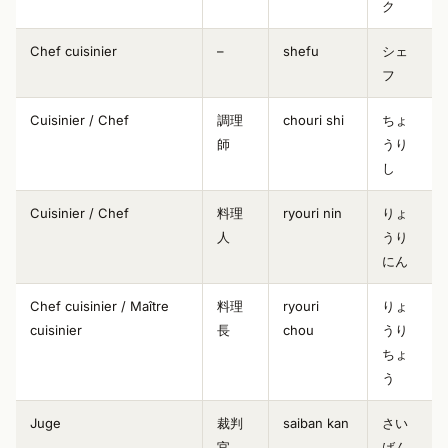
ク
Chef cuisinier
–
shefu
シェ
フ
Cuisinier / Chef
調理
chouri shi
ちょ
師
うり
し
Cuisinier / Chef
料理
ryouri nin
りょ
人
うり
にん
Chef cuisinier / Maître
料理
ryouri
りょ
cuisinier
長
chou
うり
ちょ
う
Juge
裁判
saiban kan
さい
官
ばん