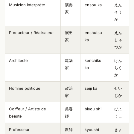
Musicien interprète
演奏
ensou ka
えん
家
そう
か
Producteur / Réalisateur
演出
enshutsu
えん
家
ka
しゅ
つか
Architecte
建築
kenchiku
けん
家
ka
ちく
か
Homme politique
政治
seiji ka
せい
家
じか
Coiffeur / Artiste de
美容
biyou shi
びよ
beauté
師
うし
Professeur
教師
kyoushi
きょ