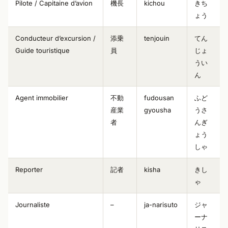
Pilote / Capitaine d’avion
機長
kichou
きち
ょう
Conducteur d’excursion /
添乗
tenjouin
てん
Guide touristique
員
じょ
うい
ん
Agent immobilier
不動
fudousan
ふど
産業
gyousha
うさ
者
んぎ
ょう
しゃ
Reporter
記者
kisha
きし
ゃ
Journaliste
–
ja-narisuto
ジャ
ーナ