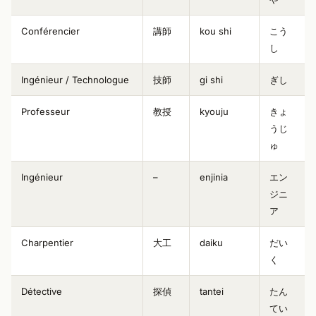
Conférencier
講師
kou shi
こう
し
Ingénieur / Technologue
技師
gi shi
ぎし
Professeur
教授
kyouju
きょ
うじ
ゅ
Ingénieur
–
enjinia
エン
ジニ
ア
Charpentier
大工
daiku
だい
く
Détective
探偵
tantei
たん
てい