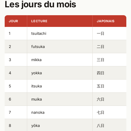
Les jours du mois
JOUR
LECTURE
JAPONAIS
1
tsuitachi
一日
2
futsuka
二日
3
mikka
三日
4
yokka
四日
5
itsuka
五日
6
muika
六日
7
nanoka
七日
8
yōka
八日