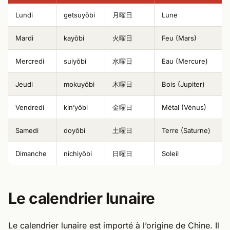
Lundi
getsuyōbi
月曜日
Lune
Mardi
kayōbi
火曜日
Feu (Mars)
Mercredi
suiyōbi
水曜日
Eau (Mercure)
Jeudi
mokuyōbi
木曜日
Bois (Jupiter)
Vendredi
kin’yōbi
金曜日
Métal (Vénus)
Samedi
doyōbi
土曜日
Terre (Saturne)
Dimanche
nichiyōbi
日曜日
Soleil
Le calendrier lunaire
Le calendrier lunaire est importé à l’origine de Chine. Il