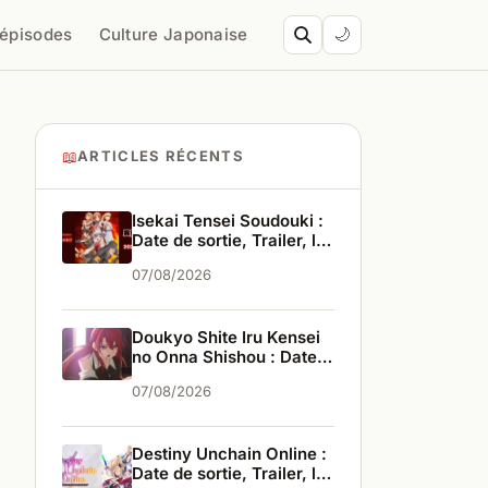
’épisodes
Culture Japonaise
🌙
📖
ARTICLES RÉCENTS
Isekai Tensei Soudouki :
Date de sortie, Trailer, les
infos
07/08/2026
Doukyo Shite Iru Kensei
no Onna Shishou : Date
de sortie, Trailer, les
07/08/2026
infos
Destiny Unchain Online :
Date de sortie, Trailer, les