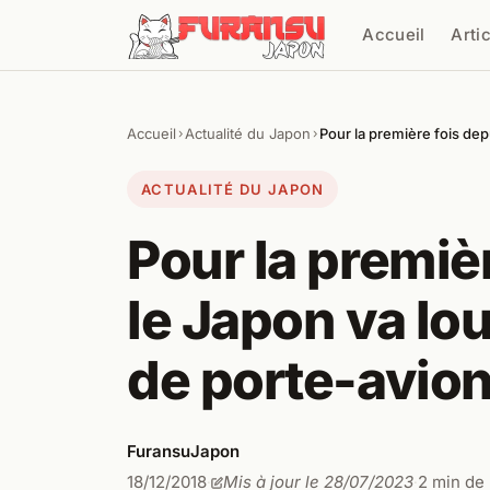
Aller au contenu
Accueil
Arti
Cher
Accueil
Actualité du Japon
Pour la première fois de
›
›
ACTUALITÉ DU JAPON
Pour la premiè
le Japon va l
de porte-avio
FuransuJapon
18/12/2018
Mis à jour le 28/07/2023
2 min de 
·
·