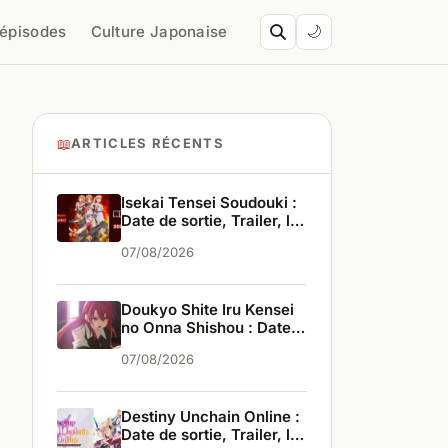
’épisodes
Culture Japonaise
🌙
📖
ARTICLES RÉCENTS
Isekai Tensei Soudouki :
Date de sortie, Trailer, les
infos
07/08/2026
Doukyo Shite Iru Kensei
no Onna Shishou : Date
de sortie, Trailer, les
07/08/2026
infos
Destiny Unchain Online :
Date de sortie, Trailer, les