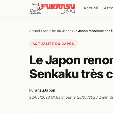
Aller au contenu
Accueil
Arti
Cher
Accueil
Actualité du Japon
Le Japon renomme ses îl
›
›
ACTUALITÉ DU JAPON
Le Japon reno
Senkaku très 
FuransuJapon
22/06/2020
Mis à jour le 28/07/2023
2 min d
·
·