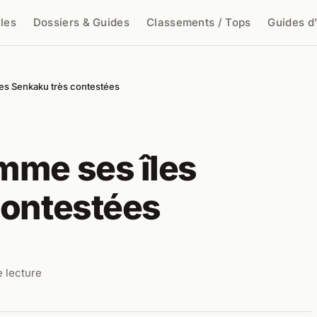
cles
Dossiers & Guides
Classements / Tops
Guides d
cher
es Senkaku très contestées
mme ses îles
contestées
e lecture