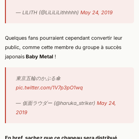
— LILITH (@LiLiLiLithhhhh)
May 24, 2019
Quelques fans pourraient cependant convertir leur
public, comme cette membre du groupe à succès
japonais
Baby Metal
!
東京五輪のかぶる傘
pic.twitter.com/1V7p3pO1wq
— 仮面ラウダー (@haruka_striker)
May 24,
2019
En bref, sachez que ce chapeau sera distribué