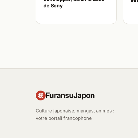
ses
de Sony
FuransuJapon
桜
Culture japonaise, mangas, animés :
votre portail francophone