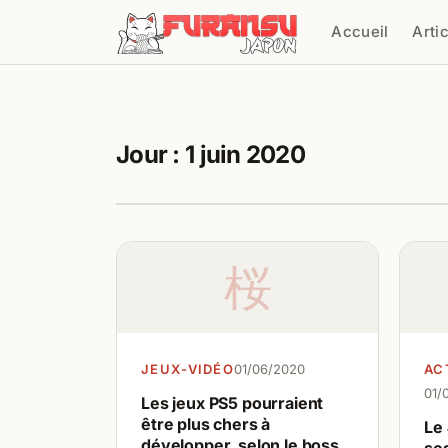
Aller au contenu
Accueil
Arti
Cher
Jour :
1 juin 2020
桜
JEUX-VIDÉO
01/06/2020
AC
01/
Les jeux PS5 pourraient
être plus chers à
Le
développer, selon le boss