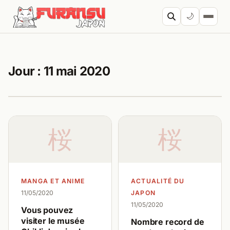
Aller au contenu
🌙
Cherc
Jour :
11 mai 2020
桜
桜
MANGA ET ANIME
ACTUALITÉ DU
11/05/2020
JAPON
11/05/2020
Vous pouvez
visiter le musée
Nombre record de