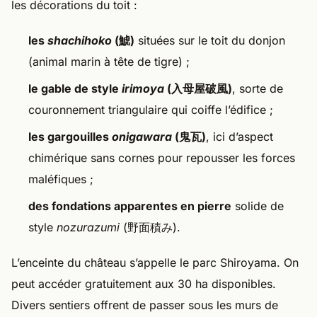
les décorations du toit :
les
shachihoko
(鯱)
situées sur le toit du donjon
(animal marin à tête de tigre) ;
le gable de style
irimoya
(入母屋破風)
, sorte de
couronnement triangulaire qui coiffe l’édifice ;
les gargouilles
onigawara
(鬼瓦)
, ici d’aspect
chimérique sans cornes pour repousser les forces
maléfiques ;
des fondations apparentes en pierre
solide de
style
nozurazumi
(野面積み).
L’enceinte du château s’appelle le parc Shiroyama. On
peut accéder gratuitement aux 30 ha disponibles.
Divers sentiers offrent de passer sous les murs de