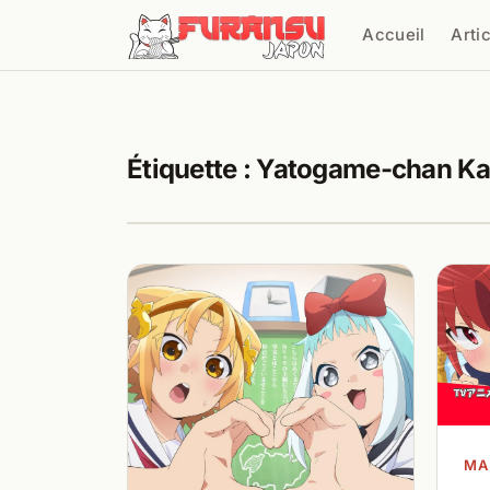
Aller au contenu
Accueil
Arti
Cher
Étiquette :
Yatogame-chan Kan
MA