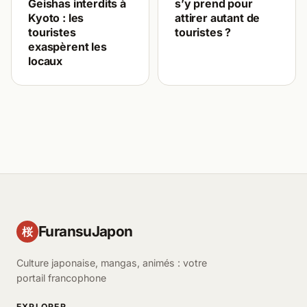
Geishas interdits à
s’y prend pour
Kyoto : les
attirer autant de
touristes
touristes ?
exaspèrent les
locaux
FuransuJapon
桜
Culture japonaise, mangas, animés : votre
portail francophone
EXPLORER