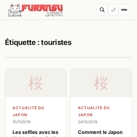
Aller au contenu
🌙
Cherc
Étiquette :
touristes
桜
桜
ACTUALITÉ DU
ACTUALITÉ DU
JAPON
JAPON
10/11/2019
24/10/2019
Les selfies avec les
Comment le Japon