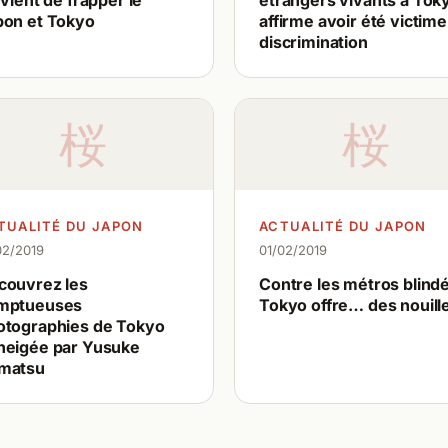
 vient de frapper le
étrangers vivants à Tok
pon et Tokyo
affirme avoir été victime
discrimination
桜
桜
TUALITÉ DU JAPON
ACTUALITÉ DU JAPON
02/2019
01/02/2019
couvrez les
Contre les métros blind
mptueuses
Tokyo offre… des nouille
otographies de Tokyo
neigée par Yusuke
matsu