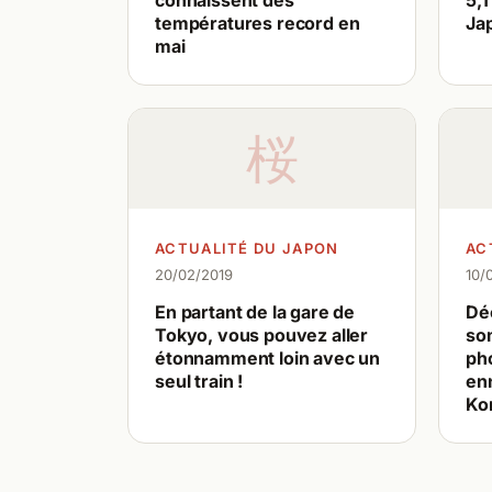
connaissent des
5,1
températures record en
Ja
mai
桜
ACTUALITÉ DU JAPON
AC
20/02/2019
10/
En partant de la gare de
Dé
Tokyo, vous pouvez aller
so
étonnamment loin avec un
ph
seul train !
en
Ko