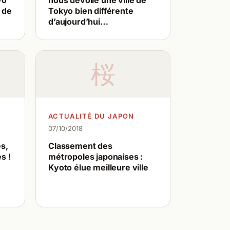
yo
nous dévoile une ville de
 de
Tokyo bien différente
d’aujourd’hui…
桜
ACTUALITÉ DU JAPON
07/10/2018
és,
Classement des
s !
métropoles japonaises :
Kyoto élue meilleure ville