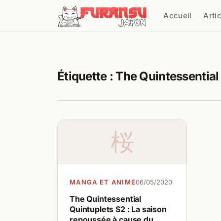
Aller au contenu
Accueil
Arti
Cher
Étiquette :
The Quintessential
桜
MANGA ET ANIME
06/05/2020
The Quintessential
Quintuplets S2 : La saison
repoussée à cause du