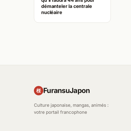
qu’il faudra 44 ans pour
démanteler la centrale
nucléaire
FuransuJapon
桜
Culture japonaise, mangas, animés :
votre portail francophone