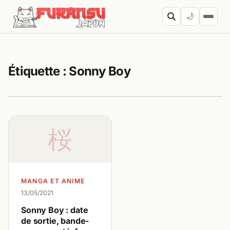
Aller au contenu
🌙
Cherc
Étiquette :
Sonny Boy
桜
MANGA ET ANIME
13/05/2021
Sonny Boy : date
de sortie, bande-